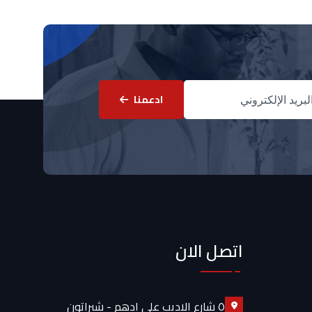
ادعمنا
اتصل الان
٥ شارع الاديب علي ادهم - شيراتون